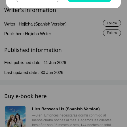
Writer's information
Follow
Writer :
Hojicha (Spanish Version)
Follow
Publisher :
Hojicha Writer
Published information
First published date :
11 Jun 2026
Last updated date :
30 Jun 2026
Buy e-book here
Lies Between Us (Spanish Version)
—Bien. Entonces necesitarás dormir conmigo al
menos cuatro noches al mes. Hagamos las cuentas:
tres años son 36 meses, o sea, 144 noches en total.