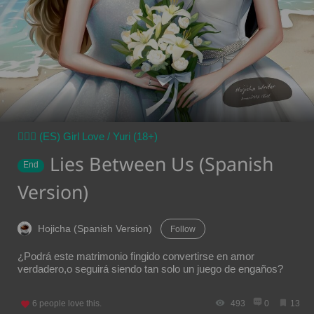
👩‍❤️‍👩 (ES) Girl Love / Yuri (18+)
Lies Between Us (Spanish
End
Version)
Hojicha (Spanish Version)
Follow
¿Podrá este matrimonio fingido convertirse en amor
verdadero,o seguirá siendo tan solo un juego de engaños?
6
people love this.
493
0
13