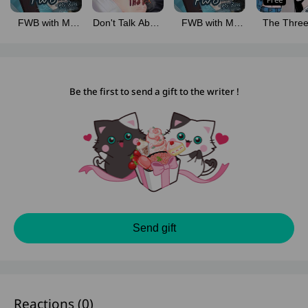
Free
FWB with My
Don't Talk About
FWB with My
The Three
Boss (Spanish
the Ex (English
Boss (English
Us...Th
Version)
version)
version)
Undefin
Relations
Be the first to send a gift to the writer !
Send gift
Reactions (
0
)