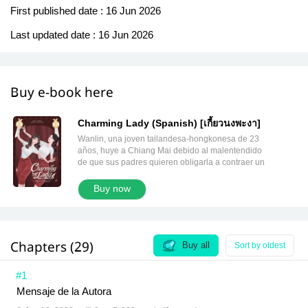
First published date :
16 Jun 2026
Last updated date :
16 Jun 2026
Buy e-book here
Charming Lady (Spanish) [เกี้ยวนงพะงา]
Wanlin, una joven tailandesa-hongkonesa de 23
años, huye a Chiang Mai debido al malentendido
de que sus padres quieren obligarla a contraer un
matrimonio arreglado. Lo que no sabe es que
muchas cosas durante este viaje cambiarán su vida
Buy now
para siempre; una de ellas será conocer a Ra-ping,
una bailarina tradicional mayor que ella y con rostro
de ángel. Wanlin se siente atraída por Ra-ping
desde el primer momento, y el destino parece
Chapters (29)
ayudarla a conocerla mejor. Cree que le gusta Ra-
Buy all
Sort by oldest
ping. Lo que desconoce es que Ra-ping también ha
puesto los ojos en ella. Géneros: Romance /
#1
Crecimiento personal (Coming of Age) -Esta historia
Mensaje de la Autora
se centra en el amor, la vida y la familia, y sigue una
narrativa sencilla y cercana. Los personajes