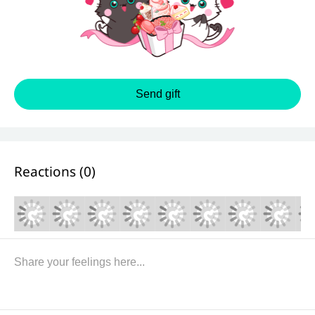
Send gift
Reactions (
0
)