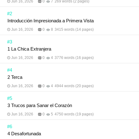
Jun 16, 2026
0
7
269 words (2 pages)
muestran distintas facetas de su personalidad y
evolucionan a través de los conflictos que
#2
enfrentan. Algunas escenas íntimas son suaves y
románticas; otras, en cambio, son muy
Introducción Impresionada a Primera Vista
apasionadas. -La historia se desarrolla
principalmente en Chiang Mai, Tailandia. -Algunos
Jun 16, 2026
0
8
3415 words (14 pages)
personajes de Blossom Lady también hacen
apariciones especiales en esta historia. Espero que
#3
le den una oportunidad a esta novela. Cuando
1 La Chica Extranjera
conozcan a N’ Lin y P’ Ra-ping, puedo garantizar
que su historia de amor, tan cautivadora que no
Jun 16, 2026
0
4
3776 words (16 pages)
podrán dejar de leerla, les sacará la sonrisa más
grande. Autora: 3dokjix Traductores: Larita y el
#4
equipo de traducción de meb Ilustradora: Time
2 Terca
Moonchine
Jun 16, 2026
0
4
4944 words (20 pages)
#5
3 Trucos para Sanar el Corazón
Jun 16, 2026
0
5
4750 words (19 pages)
#6
4 Desafortunada