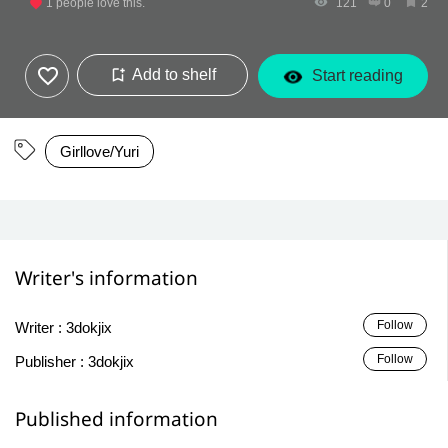
1
people love this.
121
0
2
Add to shelf
Start reading
Girllove/Yuri
Writer's information
Follow
Writer :
3dokjix
Follow
Publisher :
3dokjix
Published information