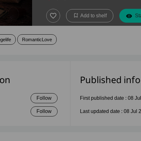
Add to shelf
Sta
egelife
RomanticLove
ion
Published inf
Follow
First published date :
08 Ju
Follow
Last updated date :
08 Jul 