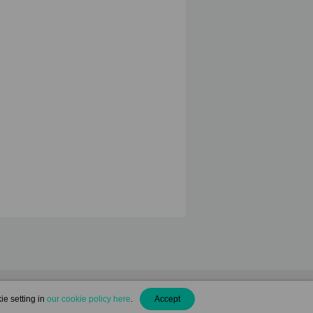
ie setting in
our cookie policy here
.
Accept