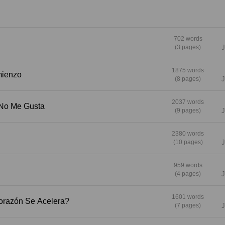
702 words
(3 pages)
J
1875 words
 Comienzo
(8 pages)
J
2037 words
 Que No Me Gusta
(9 pages)
J
2380 words
(10 pages)
J
959 words
(4 pages)
J
1601 words
é Mi Corazón Se Acelera?
(7 pages)
J