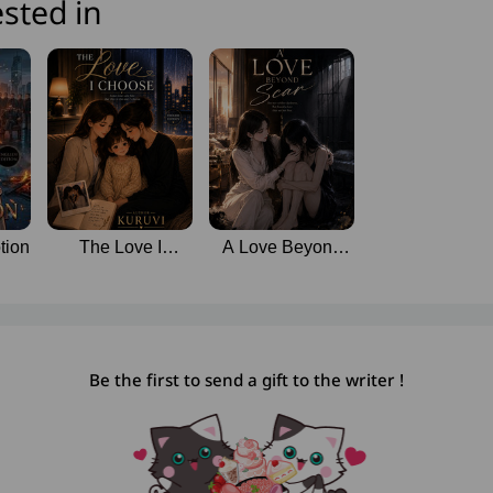
sted in
tion
The Love I
A Love Beyond
Choose
Scar
Be the first to send a gift to the writer !