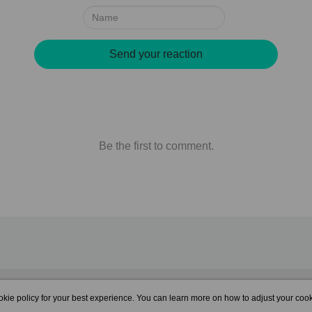
Name:
Send your reaction
Be the first to comment.
lunarwrite is Now Available!
kie policy for your best experience. You can learn more on how to adjust your cook