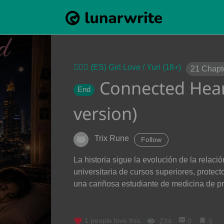
👩‍❤️‍👩 (ES) Girl Love / Yuri (18+)
21
Chapt
Connected Hear
End
version)
Trix Rune
Follow
La historia sigue la evolución de la relaci
universitaria de cursos superiores, protect
una cariñosa estudiante de medicina de pr
1
people love this.
234
0
0