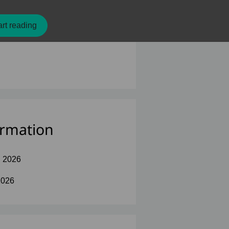
rt reading
ormation
l 2026
2026