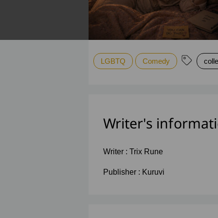
LGBTQ
Comedy
coll
Writer's informat
Writer :
Trix Rune
Publisher :
Kuruvi