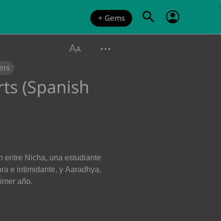
+ Gems
ers
ts (Spanish
ón entre Nicha, una estudiante
ora e intimidante, y Aaradhya,
imer año.