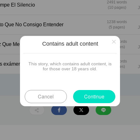
2491 words
Se Rompe El Silencio
(10 pages)
J
1238 words
ntimiento Que No Consigo Entender
(5 pages)
J
×
2107 words
Contains adult content
era Vez Que Me Fijé En Ella
(9 pages)
J
1782 words
 de los exámenes
This story, which contains adult content, is
(8 pages)
J
for those over 18 years old.
Cancel
Continue