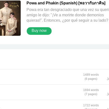
Powa and Phakin (Spanish) [พอวากับภาคิน]
Powa era tan desgraciado que una vez su quer
amigo le dijo: "¡Ve a morirte donde demonios
quieras!". Entonces, ¿por qué seguir a su lado
Después de que sus padres ya no quisieran sa
Buy now
nada de él, Powa, a los 27 años, se casó y term
con un esposo al que ni siquiera había visto ant
"He estado sentado a tu lado durante años, dej
que uses mi aroma para consolarte, ¿y aun así
hablas de esta manera?" "Espera. ¿Consolarm
"Exactamente." Hashtag: #PowaPhakin Autora:
thepearl Traductores: Larita y el equipo de
traducción de meb IIlustradora: Jovianii
1489 words
(6 pages)
J
1694 words
(7 pages)
J
1722 words
e