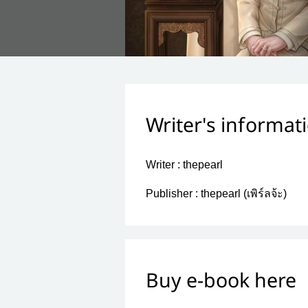
Writer's informat
Writer :
thepearl
Publisher :
thepearl (เพิร์ลจ้ะ)
Buy e-book here