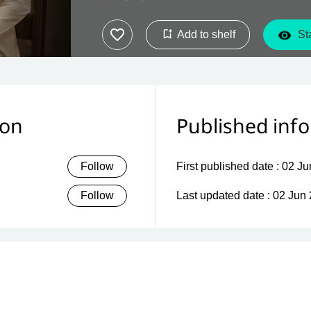
Add to shelf
Sta
ion
Published inf
Follow
First published date :
02 Ju
Follow
Last updated date :
02 Jun