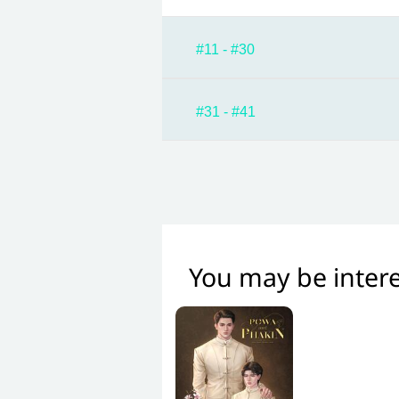
#11 - #30
#31 - #41
You may be intere