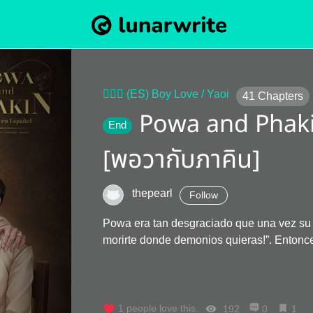
👨‍❤️‍👨 (ES) Boy Love / Yaoi
41
Chapters
Powa and Phaki
End
[พอวากับภาคิน]
thepearl
Follow
Powa era tan desgraciado que una vez su q
morirte donde demonios quieras!”. Entonce
1
people love this.
192
0
1