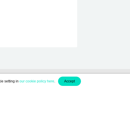
ie setting in
our cookie policy here
.
Accept
English (EN)