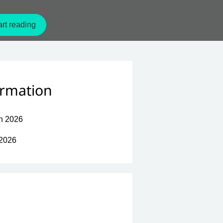
rt reading
ormation
n 2026
 2026