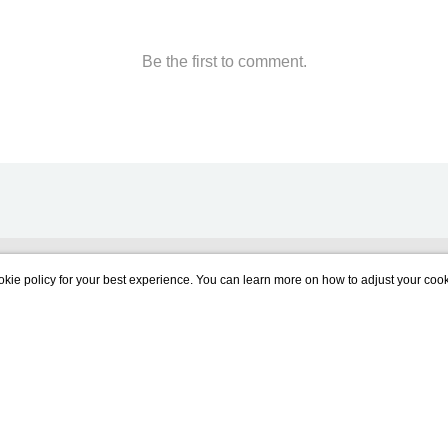
Be the first to comment.
lunarwrite is Now Available!
kie policy for your best experience. You can learn more on how to adjust your cook
About us
Term of Use
Privacy policy
Light