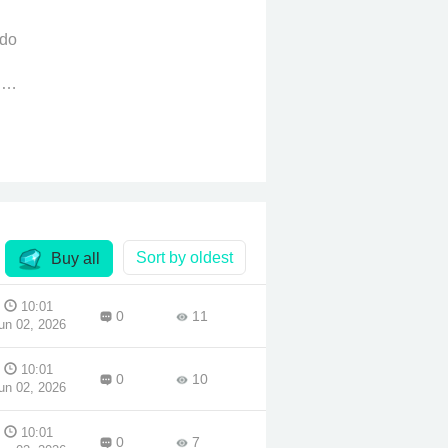
ido
? …
ber
inó
es.
ando
 me
e?"
Sort by oldest
Buy all
10:01
0
11
un 02, 2026
10:01
0
10
un 02, 2026
10:01
0
7