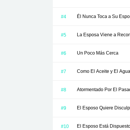
Él Nunca Toca a Su Esp
#4
La Esposa Viene a Recon
#5
Un Poco Más Cerca
#6
Como El Aceite y El Agu
#7
Atormentado Por El Pasa
#8
El Esposo Quiere Discul
#9
El Esposo Está Dispuesto
#10