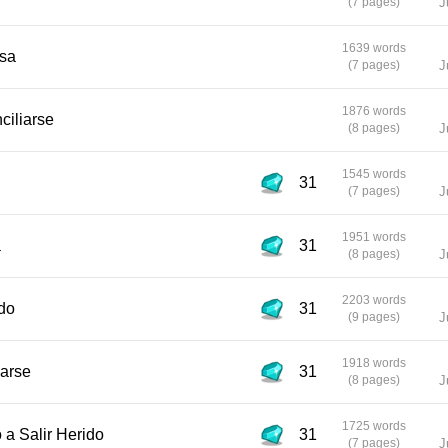
(7 pages)
J
1639 words
osa
(7 pages)
J
1876 words
ciliarse
(8 pages)
J
1545 words
31
(7 pages)
J
1951 words
a
31
(8 pages)
J
2203 words
do
31
(9 pages)
J
1918 words
parse
31
(8 pages)
J
1725 words
 a Salir Herido
31
(7 pages)
J