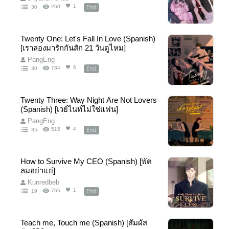
End
1
260
30
Twenty One: Let's Fall In Love (Spanish)
[เราลองมารักกันสัก 21 วันดูไหม]
PangEng
End
6
784
30
Twenty Three: Way Night Are Not Lovers
(Spanish) [เวย์ไนท์ไม่ใช่แฟน]
PangEng
End
4
515
35
How to Survive My CEO (Spanish) [พัต
ลมอย่าแย่]
Kunredbeb
End
1
765
19
Teach me, Touch me (Spanish) [สัมผัส