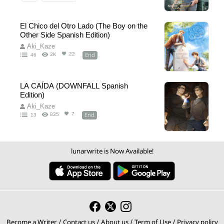
El Chico del Otro Lado (The Boy on the
Other Side Spanish Edition)
Aki_Kaze
End
22
2K
46
LA CAÍDA (DOWNFALL Spanish
Edition)
Aki_Kaze
End
7
835
13
lunarwrite is Now Available!
Become a Writer
Contact us
About us
Term of Use
Privacy policy
/
/
/
/