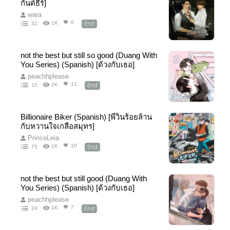
กันต์ธีร์]
wara
End
6
1K
32
not the best but still so good (Duang With
You Series) (Spanish) [ด้วงกับเธอ]
peachhplease
End
11
2K
10
Billionaire Biker (Spanish) [พี่วินร้อยล้าน
กับหวานใจเกลือสมุทร]
PrinceLeia
End
10
1K
75
not the best but still good (Duang With
You Series) (Spanish) [ด้วงกับเธอ]
peachhplease
End
7
1K
24