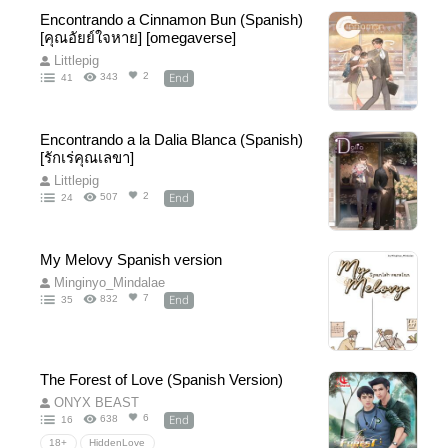
Encontrando a Cinnamon Bun (Spanish)
[คุณอัยย์ใจหาย] [omegaverse]
Littlepig
End
2
343
41
Encontrando a la Dalia Blanca (Spanish)
[รักเร่คุณเลขา]
Littlepig
End
2
507
24
My Melovy Spanish version
Minginyo_Mindalae
End
7
832
35
The Forest of Love (Spanish Version)
ONYX BEAST
End
6
638
16
18+
HiddenLove