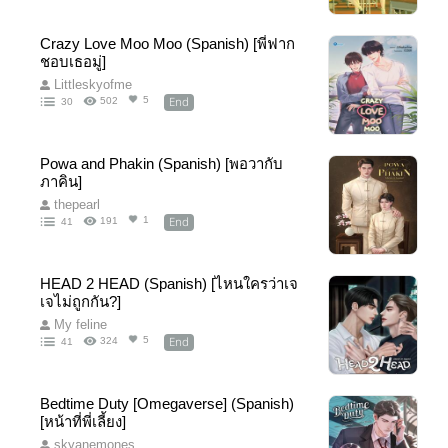
Crazy Love Moo Moo (Spanish) [พี่ฟาก
ชอบเธอมู่]
Littleskyofme
End
5
502
30
Powa and Phakin (Spanish) [พอวากับ
ภาคิน]
thepearl
End
1
191
41
HEAD 2 HEAD (Spanish) [ไหนใครว่าเจ
เจไม่ถูกกัน?]
My feline
End
5
324
41
Bedtime Duty [Omegaverse] (Spanish)
[หน้าที่พี่เลี้ยง]
skyanemones