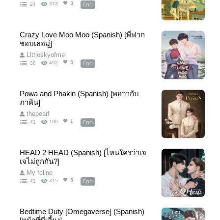
End
3
373
24
Crazy Love Moo Moo (Spanish) [พี่ฟาก
ชอบเธอมู่]
Littleskyofme
End
5
492
30
Powa and Phakin (Spanish) [พอวากับ
ภาคิน]
thepearl
End
1
190
41
HEAD 2 HEAD (Spanish) [ไหนใครว่าเจ
เจไม่ถูกกัน?]
My feline
End
5
315
41
Bedtime Duty [Omegaverse] (Spanish)