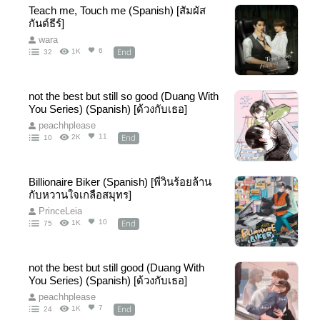
Teach me, Touch me (Spanish) [สัมผัส
กันต์ธีร์]
wara
End
6
1K
32
not the best but still so good (Duang With
You Series) (Spanish) [ด้วงกับเธอ]
peachhplease
End
11
2K
10
Billionaire Biker (Spanish) [พี่วินร้อยล้าน
กับหวานใจเกลือสมุทร]
PrinceLeia
End
10
1K
75
not the best but still good (Duang With
You Series) (Spanish) [ด้วงกับเธอ]
peachhplease
End
7
1K
24