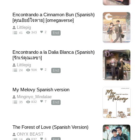
Encontrando a Cinnamon Bun (Spanish)
[คุณอัยย์ใจหาย] [omegaverse]
Littlepig
End
2
343
41
Encontrando a la Dalia Blanca (Spanish)
[รักเร่คุณเลขา]
Littlepig
End
2
506
24
My Melovy Spanish version
Minginyo_Mindalae
End
7
832
35
The Forest of Love (Spanish Version)
ONYX BEAST
End
6
637
16