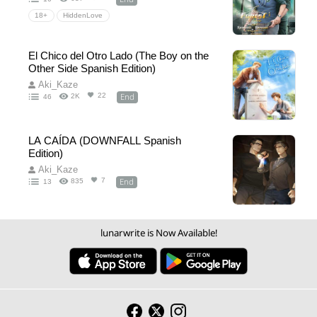
18+
HiddenLove
El Chico del Otro Lado (The Boy on the
Other Side Spanish Edition)
Aki_Kaze
End
22
2K
46
LA CAÍDA (DOWNFALL Spanish
Edition)
Aki_Kaze
End
7
835
13
lunarwrite is Now Available!