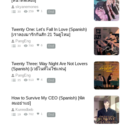
[หน้าที่พี่เลี้ยง]
skyanemones
End
1
259
30
Twenty One: Let's Fall In Love (Spanish)
[เราลองมารักกันสัก 21 วันดูไหม]
PangEng
End
6
780
30
Twenty Three: Way Night Are Not Lovers
(Spanish) [เวย์ไนท์ไม่ใช่แฟน]
PangEng
End
4
513
35
How to Survive My CEO (Spanish) [พัต
ลมอย่าแย่]
Kunredbeb
End
1
762
19